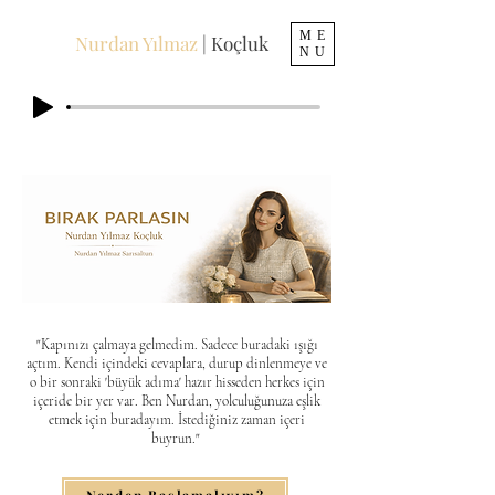
ME
Nurdan Yılmaz
| Koçluk
NU
​"Kapınızı çalmaya gelmedim. Sadece buradaki ışığı
açtım. Kendi içindeki cevaplara, durup dinlenmeye ve
o bir sonraki 'büyük adıma' hazır hisseden herkes için
içeride bir yer var. Ben Nurdan, yolculuğunuza eşlik
etmek için buradayım. İstediğiniz zaman içeri
buyrun."
Nerden Başlamalıyım?