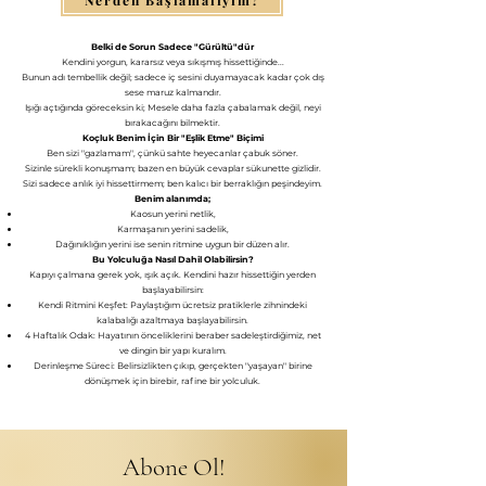
Belki de Sorun Sadece "Gürültü"dür
​Kendini yorgun, kararsız veya sıkışmış hissettiğinde...
Bunun adı tembellik değil; sadece iç sesini duyamayacak kadar çok dış
sese maruz kalmandır.
​Işığı açtığında göreceksin ki; Mesele daha fazla çabalamak değil, neyi
bırakacağını bilmektir.
Koçluk Benim İçin Bir "Eşlik Etme" Biçimi
​Ben sizi "gazlamam", çünkü sahte heyecanlar çabuk söner.
Sizinle sürekli konuşmam; bazen en büyük cevaplar sükunette gizlidir.
Sizi sadece anlık iyi hissettirmem; ben kalıcı bir berraklığın peşindeyim.
Benim alanımda;
​Kaosun yerini netlik,
​Karmaşanın yerini sadelik,
​Dağınıklığın yerini ise senin ritmine uygun bir düzen alır.
Bu Yolculuğa Nasıl Dahil Olabilirsin?
​Kapıyı çalmana gerek yok, ışık açık. Kendini hazır hissettiğin yerden
başlayabilirsin:
​Kendi Ritmini Keşfet: Paylaştığım ücretsiz pratiklerle zihnindeki
kalabalığı azaltmaya başlayabilirsin.
​4 Haftalık Odak: Hayatının önceliklerini beraber sadeleştirdiğimiz, net
ve dingin bir yapı kuralım.
​Derinleşme Süreci: Belirsizlikten çıkıp, gerçekten "yaşayan" birine
dönüşmek için birebir, rafine bir yolculuk.
Abone Ol!