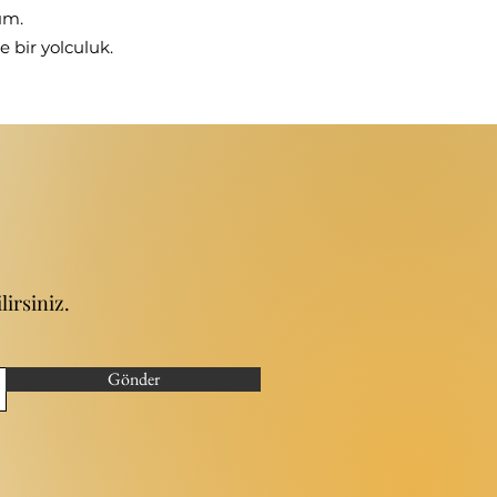
ım.
e bir yolculuk.
irsiniz.
Gönder