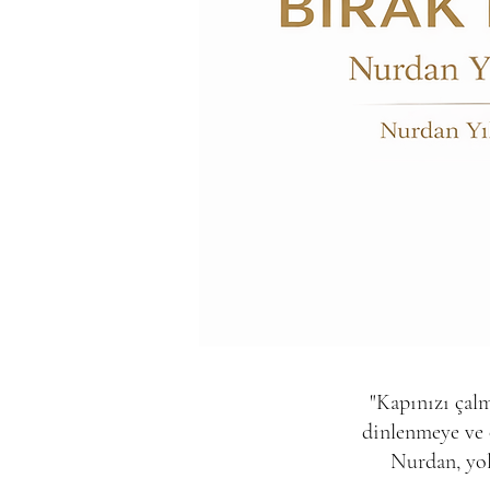
​"Kapınızı çal
dinlenmeye ve o
Nurdan, yol