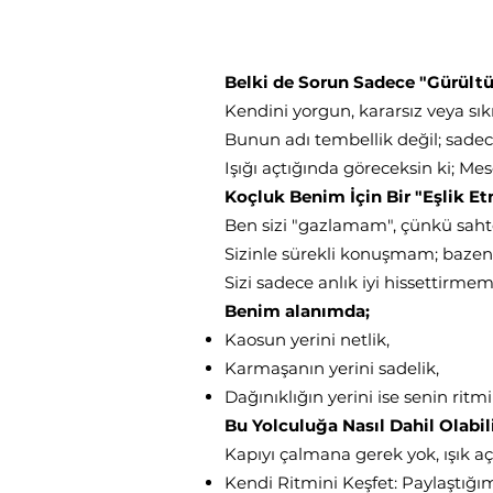
Belki de Sorun Sadece "Gürült
​Kendini yorgun, kararsız veya sıkı
Bunun adı tembellik değil; sade
​Işığı açtığında göreceksin ki; M
Koçluk Benim İçin Bir "Eşlik E
​Ben sizi "gazlamam", çünkü sah
Sizinle sürekli konuşmam; bazen 
Sizi sadece anlık iyi hissettirmem
Benim alanımda;
​Kaosun yerini netlik,
​Karmaşanın yerini sadelik,
​Dağınıklığın yerini ise senin rit
Bu Yolculuğa Nasıl Dahil Olabil
​Kapıyı çalmana gerek yok, ışık aç
​Kendi Ritmini Keşfet: Paylaştığım