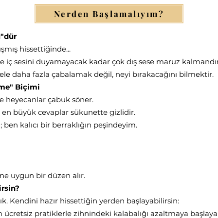
Nerden Başlamalıyım?
ü"dür
şmış hissettiğinde...
ce iç sesini duyamayacak kadar çok dış sese maruz kalmandır
esele daha fazla çabalamak değil, neyi bırakacağını bilmektir.
tme" Biçimi
te heyecanlar çabuk söner.
en büyük cevaplar sükunette gizlidir.
; ben kalıcı bir berraklığın peşindeyim.
mine uygun bir düzen alır.
irsin?
ık. Kendini hazır hissettiğin yerden başlayabilirsin:
 ücretsiz pratiklerle zihnindeki kalabalığı azaltmaya başlayab