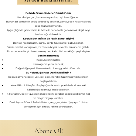
Belki de Sorun Sadece "Gürültü"dür
​Kendini yorgun, kararsız veya sıkışmış hissettiğinde...
Bunun adı tembellik değil; sadece iç sesini duyamayacak kadar çok dış
sese maruz kalmandır.
​Işığı açtığında göreceksin ki; Mesele daha fazla çabalamak değil, neyi
bırakacağını bilmektir.
Koçluk Benim İçin Bir "Eşlik Etme" Biçimi
​Ben sizi "gazlamam", çünkü sahte heyecanlar çabuk söner.
Sizinle sürekli konuşmam; bazen en büyük cevaplar sükunette gizlidir.
Sizi sadece anlık iyi hissettirmem; ben kalıcı bir berraklığın peşindeyim.
Benim alanımda;
​Kaosun yerini netlik,
​Karmaşanın yerini sadelik,
​Dağınıklığın yerini ise senin ritmine uygun bir düzen alır.
Bu Yolculuğa Nasıl Dahil Olabilirsin?
​Kapıyı çalmana gerek yok, ışık açık. Kendini hazır hissettiğin yerden
başlayabilirsin:
​Kendi Ritmini Keşfet: Paylaştığım ücretsiz pratiklerle zihnindeki
kalabalığı azaltmaya başlayabilirsin.
​4 Haftalık Odak: Hayatının önceliklerini beraber sadeleştirdiğimiz, net
ve dingin bir yapı kuralım.
​Derinleşme Süreci: Belirsizlikten çıkıp, gerçekten "yaşayan" birine
dönüşmek için birebir, rafine bir yolculuk.
Abone Ol!