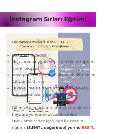
İnstagram Sırları Eğitimi
Bir program 4 eğitim;
Bakış açını değiştir
Niş alanına uygun çok satan bir instagram
profili oluştur
İnstagram'da düşük maliyetli reklamlar ile
satışları katlama
Hikaye , reels sırları ile organik kitleye 6
rakamlı satışlar yapma
Bilimsel olarak kanıtlanmış stratejiler ile
hayatını yönetme becerileri edin.
Uygulama video içerikleri ile zengin
eğitim.
(3.199TL değerinde) yerine
888TL