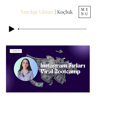
ME
Nurdan Yılmaz
| Koçluk
NU