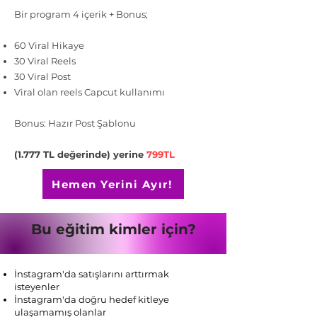
Bir program 4 içerik + Bonus;
60 Viral Hikaye
30 Viral Reels
30 Viral Post
Viral olan reels Capcut kullanımı
Bonus: Hazır Post Şablonu
(1.777 TL değerinde) yerine
799TL
Hemen Yerini Ayır!
Bu eğitim kimler için?
İnstagram'da satışlarını arttırmak
isteyenler
İnstagram'da doğru hedef kitleye
ulaşamamış olanlar