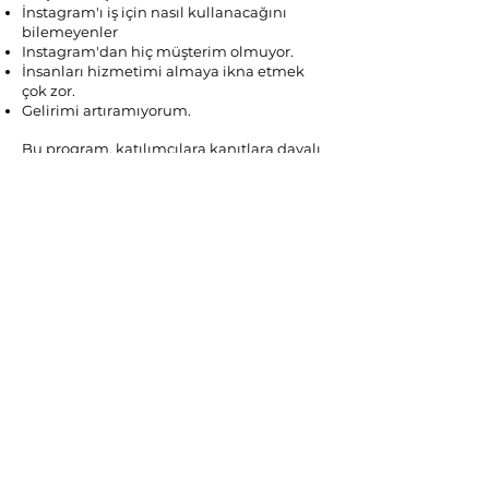
İnstagram'ı iş için nasıl kullanacağını
bilemeyenler
Instagram'dan hiç müşterim olmuyor.​
İnsanları hizmetimi almaya ikna etmek
çok zor.​
Gelirimi artıramıyorum.
Bu program, katılımcılara kanıtlara dayalı
stratejiler sunarak, instagram büyütme ve
satış artırma becerilerini geliştirmelerine
ve istedikleri hedeflere ulaşmalarına
yardımcı olmayı hedefler.
Kolay yoldan hedefe ulaşma stratejisi
değildir, çabalamak gerekir.