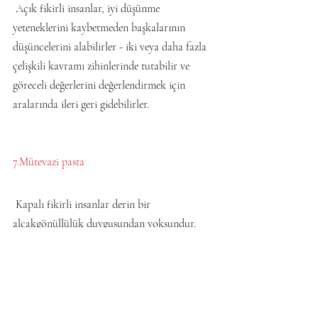
 Açık fikirli insanlar, iyi düşünme 
yeteneklerini kaybetmeden başkalarının 
düşüncelerini alabilirler - iki veya daha fazla 
çelişkili kavramı zihinlerinde tutabilir ve 
göreceli değerlerini değerlendirmek için 
aralarında ileri geri gidebilirler.
7.Mütevazi pasta
 Kapalı fikirli insanlar derin bir 
alçakgönüllülük duygusundan yoksundur.
 Alçakgönüllülük nereden alınır?  Genellikle 
başarısızlıktan - tekrarlamak istemeyecekleri 
kadar korkunç bir kaza.  Yönetim kurulunda 
bulunduğum bir hedge fonunun korkunç bir 