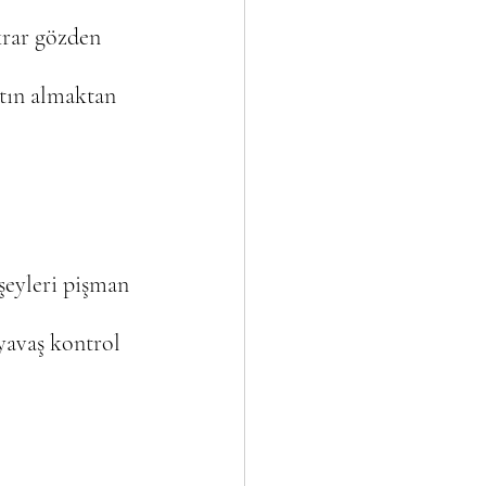
krar gözden 
atın almaktan 
şeyleri pişman 
yavaş kontrol 