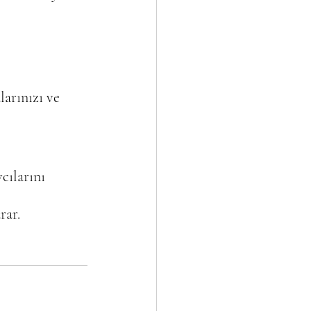
arınızı ve 
cılarını 
rar.