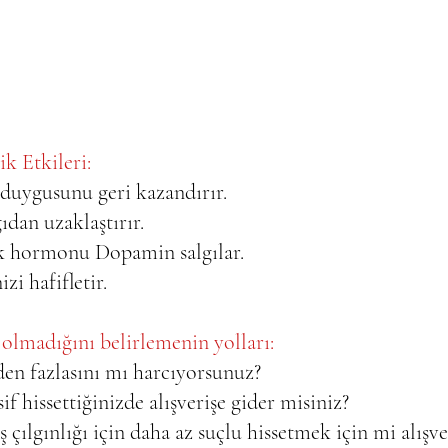
k Etkileri:  
 duygusunu geri kazandırır.  
ıdan uzaklaştırır.  
uk hormonu Dopamin salgılar.  
izi hafifletir.
 olmadığını belirlemenin yolları: 
en fazlasını mı harcıyorsunuz?  
if hissettiğinizde alışverişe gider misiniz?  
iş çılgınlığı için daha az suçlu hissetmek için mi alışve