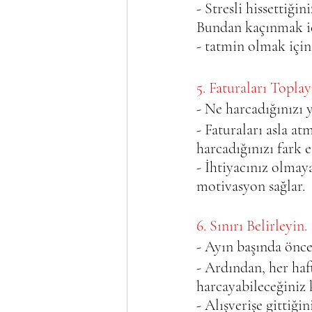
- Stresli hissettiğin
Bundan kaçınmak içi
- tatmin olmak için
5. Faturaları Toplayı
- Ne harcadığınızı y
- Faturaları asla at
harcadığınızı fark e
- İhtiyacınız olmay
motivasyon sağlar.
6. Sınırı Belirleyin. 
- Ayın başında önce 
- Ardından, her haft
harcayabileceğiniz k
- Alışverişe gittiği