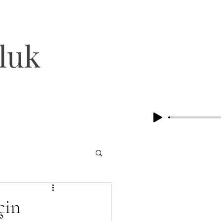
luk
çin