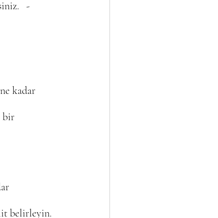
niz.   - 
 ne kadar 
 bir 
ar 
it belirleyin.