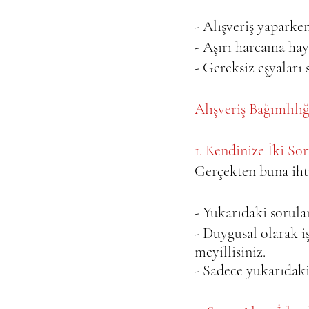
- Alışveriş yapark
- Aşırı harcama hay
- Gereksiz eşyaları
Alışveriş Bağımlılı
1. Kendinize İki So
Gerçekten buna iht
- Yukarıdaki sorula
- Duygusal olarak i
meyillisiniz.   
- Sadece yukarıdaki 