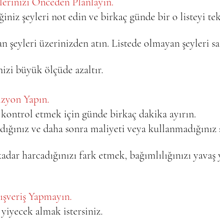
lerinizi Önceden Planlayın.   
ğiniz şeyleri not edin ve birkaç günde bir o listeyi te
an şeyleri üzerinizden atın. Listede olmayan şeyleri s
nizi büyük ölçüde azaltır.
izyon Yapın.  
 kontrol etmek için günde birkaç dakika ayırın.   
ldığınız ve daha sonra maliyeti veya kullanmadığınız 
  
kadar harcadığınızı fark etmek, bağımlılığınızı yavaş 
ışveriş Yapmayın.   
yiyecek almak istersiniz.   