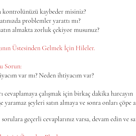
en kontrolünüzü kaybeder misiniz?
atınızda problemler yarattı mı?  
 satın almakta zorluk çekiyor musunuz?   
ğının Üstesinden Gelmek İçin Hileler. 
ru Sorun:
iyacım var mı? Neden ihtiyacım var?   
rı cevaplamaya çalışmak için birkaç dakika harcayın  
şe yaramaz şeyleri satın almaya ve sonra onları çöpe 
sorulara geçerli cevaplarınız varsa, devam edin ve sat