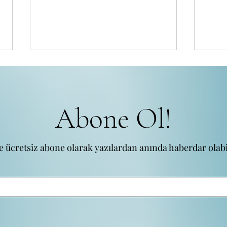
Abone Ol!
e ücretsiz abone olarak yazılardan anında haberdar olabil
Koçluğa Yeni Başlayanlar İçin 10
2025 
Altın Kural
Güçle
İlişk