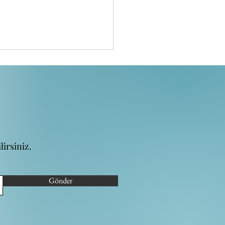
irsiniz.
Yılında Bağları
ndirmek: Kaliteli İnsan
ileri İçin Kılavuz 🌟🌍🤝
Gönder