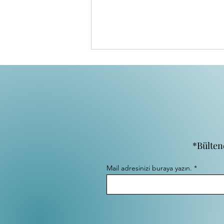
*Bülten
Kendine Değer Vermek: Yetersizlik
Hissini Yenmek ve Büyümek İçin
Mail adresinizi buraya yazın.
Adımlar