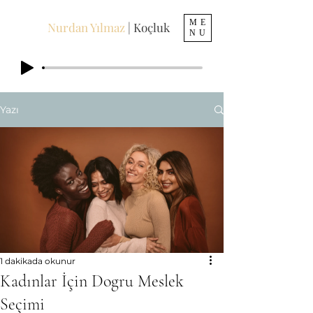
ME
Nurdan Yılmaz
| Koçluk
NU
Yazı
1 dakikada okunur
Kadınlar İçin Dogru Meslek
Seçimi