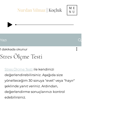
ME
Nurdan Yılmaz
| Koçluk
NU
Yazı
1 dakikada okunur
Stres Ölçme Testi
Stres Ölçme Testi
 ile kendinizi 
değerlendirebilirsiniz. Aşağıda size 
yönelteceğim 30 soruya "evet" veya "hayır" 
şeklinde yanıt veriniz. Ardından, 
değerlendirme sonuçlarınızı kontrol 
edebilirsiniz. 