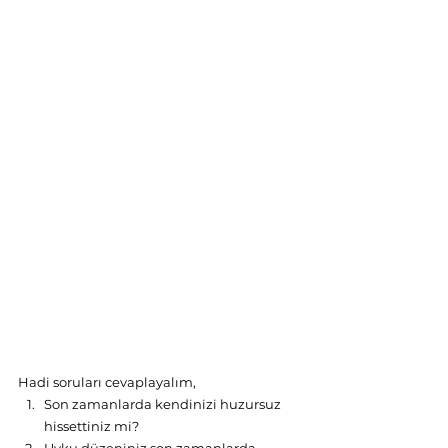
Hadi soruları cevaplayalım,
Son zamanlarda kendinizi huzursuz 
hissettiniz mi?
Uyku düzeniniz son zamanlarda 