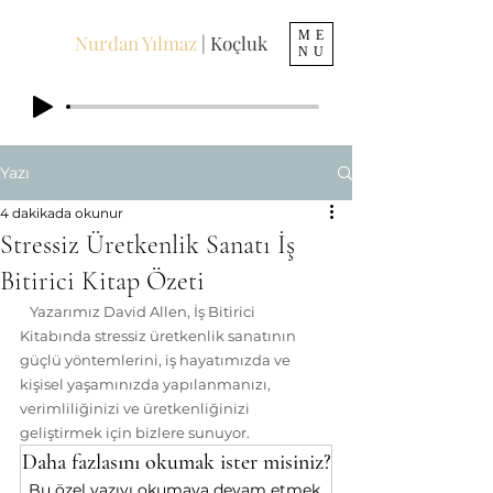
ME
Nurdan Yılmaz
| Koçluk
NU
Yazı
4 dakikada okunur
Stressiz Üretkenlik Sanatı İş
Bitirici Kitap Özeti
   Yazarımız David Allen, İş Bitirici 
Kitabında stressiz üretkenlik sanatının 
güçlü yöntemlerini, iş hayatımızda ve 
kişisel yaşamınızda yapılanmanızı, 
verimliliğinizi ve üretkenliğinizi 
geliştirmek için bizlere sunuyor.
Daha fazlasını okumak ister misiniz?
Bu özel yazıyı okumaya devam etmek 