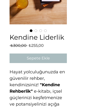
Kendine Liderlik
Normal
İndirimli
 ₺300,00 
₺255,00
Fiyat
Fiyat
Sepete Ekle
Hayat yolculuğunuzda en 
güvenilir rehber, 
kendinizsiniz! 
"Kendine 
Rehberlik"
 e-kitabı, içsel 
güçlerinizi keşfetmenize 
ve potansiyelinizi açığa 