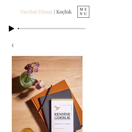
ME
Nurdan Yılmaz
| Koçluk
NU