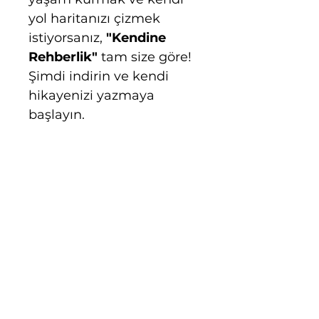
yol haritanızı çizmek 
istiyorsanız, 
"Kendine 
Rehberlik"
 tam size göre! 
Şimdi indirin ve kendi 
hikayenizi yazmaya 
başlayın.
Bu rehberi alanlara, 
Kendine Liderlik Eğitimi
için özel bir indirim kodu 
hediye! Kendinizi daha 
derinlemesine keşfetmek 
ve liderlik becerilerinizi 
güçlendirmek için bu 
fırsatı kaçırmayın.
Hemen indirin, kendinizi 