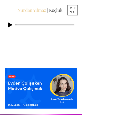
ME
Nurdan Yılmaz
| Koçluk
NU