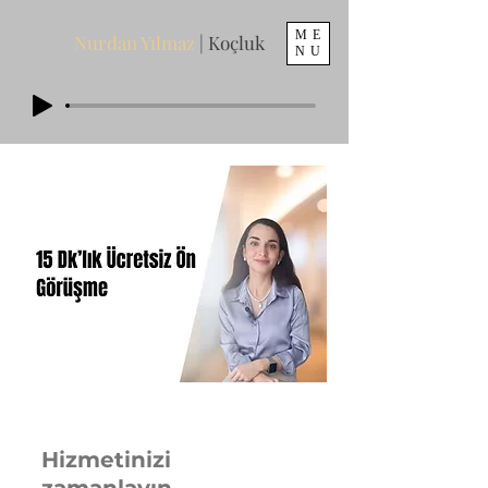
ME
Nurdan Yılmaz
| Koçluk
NU
Hizmetinizi