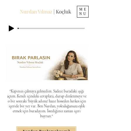
ME
Nurdan Yılmaz
| Koçluk
NU
​"Kapınızı çalmaya gelmedim. Sadece buradaki ışığı
açtım. Kendi içindeki cevaplara, durup dinlenmeye ve
o bir sonraki 'büyük adıma' hazır hisseden herkes için
içeride bir yer var. Ben Nurdan, yolculuğunuza eşlik
etmek için buradayım. İstediğiniz zaman içeri
buyrun."
Nerden Başlamalıyım?