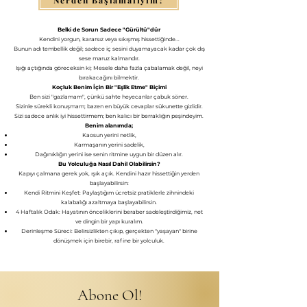
Belki de Sorun Sadece "Gürültü"dür
​Kendini yorgun, kararsız veya sıkışmış hissettiğinde...
Bunun adı tembellik değil; sadece iç sesini duyamayacak kadar çok dış
sese maruz kalmandır.
​Işığı açtığında göreceksin ki; Mesele daha fazla çabalamak değil, neyi
bırakacağını bilmektir.
Koçluk Benim İçin Bir "Eşlik Etme" Biçimi
​Ben sizi "gazlamam", çünkü sahte heyecanlar çabuk söner.
Sizinle sürekli konuşmam; bazen en büyük cevaplar sükunette gizlidir.
Sizi sadece anlık iyi hissettirmem; ben kalıcı bir berraklığın peşindeyim.
Benim alanımda;
​Kaosun yerini netlik,
​Karmaşanın yerini sadelik,
​Dağınıklığın yerini ise senin ritmine uygun bir düzen alır.
Bu Yolculuğa Nasıl Dahil Olabilirsin?
​Kapıyı çalmana gerek yok, ışık açık. Kendini hazır hissettiğin yerden
başlayabilirsin:
​Kendi Ritmini Keşfet: Paylaştığım ücretsiz pratiklerle zihnindeki
kalabalığı azaltmaya başlayabilirsin.
​4 Haftalık Odak: Hayatının önceliklerini beraber sadeleştirdiğimiz, net
ve dingin bir yapı kuralım.
​Derinleşme Süreci: Belirsizlikten çıkıp, gerçekten "yaşayan" birine
dönüşmek için birebir, rafine bir yolculuk.
Abone Ol!