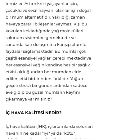
temizler. Astım krizi yaşayanlar için, 
çocuklu ve evcil hayvanı olanlar için doğal 
bir mum alternatifidir. Yakıldığı zaman 
havaya zararlı bileşenler yaymaz. Kişi bu 
kokuları kokladığında yağ molekülleri 
solunum sistemine girmektedir ve 
sonunda kan dolaşımına karışıp olumlu 
faydalar sağlamaktadır. Bu mumlar çok 
çeşitli esansiyel yağlar içerebilmektedir ve 
her esansiyel yağın kendine has bir sağlık 
etkisi olduğundan her mumdan elde 
edilen etki birbirinden farklıdır. Yoğun 
geçen stresli bir günün ardından sadece 
eve gidip bu güzel mumların keyfini 
çıkarmaya var mısınız?
İÇ HAVA KALİTESİ NEDİR? 
İç hava kalitesi (İHK), iç ortamlarda solunan 
havanın ne kadar "iyi" ya da "kötü" 