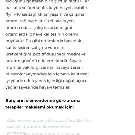
olduğunu gösteren bir ölçüttür. "Kötü İHK", 
hastalık ve üretkenlik kaybına yol açabilir. 
"İyi İHK" ise sağlıklı bir yaşam ve çalışma 
ortamı sağlayabilir. Özellikle iş yeri, 
oturma odası, çalışma odaları gibi 
ortamlarda iç hava kalitesinin önemi 
büyüktür. Bu gibi ortamlarda havadaki 
kalite kişinin çalışma verimini, 
üretkenliğini, pozitif düşünebilmesini ve 
tasarım gücünü etkilemektedir. Soyalı 
mumlar yakıldığı zaman havaya zararlı 
bileşenler yaymadığı için iç hava kalitesini 
iyi yönde etkileyerek içerdiği doğal uçucu 
yağlar sayesinde havayı temizler.
Burçların elementlerine göre aroma 
terapiler makalemi okumak için: 
https://www.nurdanyilmaz.com/post/bur%C
3%A7lar%C4%B1n-elementlerine-
g%C3%B6re-aroma-terapatik-kokular