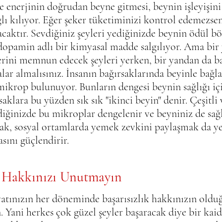
e enerjinin doğrudan beyne gitmesi, beynin işleyişi
lı kılıyor. Eğer şeker tüketiminizi kontrol edemezsen
acaktır. Sevdiğiniz şeyleri yediğinizde beynin ödül bö
dopamin adlı bir kimyasal madde salgılıyor. Ama bir
rini memnun edecek şeyleri yerken, bir yandan da bağ
alar almalısınız. İnsanın bağırsaklarında beyinle bağla
mikrop bulunuyor. Bunların dengesi beynin sağlığı içi
aklara bu yüzden sık sık "ikinci beyin" denir. Çeşitli v
diğinizde bu mikroplar dengelenir ve beyniniz de sağlı
k, sosyal ortamlarda yemek zevkini paylaşmak da ye
sını güçlendirir.
ık Hakkınızı Unutmayın 
atınızın her döneminde başarısızlık hakkınızın oldu
n. Yani herkes çok güzel şeyler başaracak diye bir kai