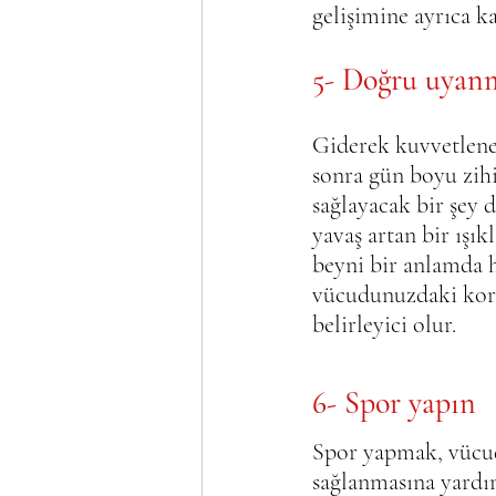
gelişimine ayrıca ka
5- Doğru uyan
Giderek kuvvetlene
sonra gün boyu zihi
sağlayacak bir şey 
yavaş artan bir ışı
beyni bir anlamda h
vücudunuzdaki korti
belirleyici olur.
6- Spor yapın 
Spor yapmak, vücud
sağlanmasına yardım