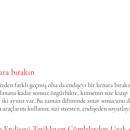
ara bırakın
izden farklı geçmiş olsa da endişeyi bir kenara bırakı
klanana kadar sonsuz özgürlükte, kimsenin size kızıp 
 iki ayınız var. Bu zaman diliminde sınav sonucunu d
araçlarını kullanın; sizi stresten, endişeden soyutlay
 ve Endişeyi Tetikleyen Cümlelerden Uzak