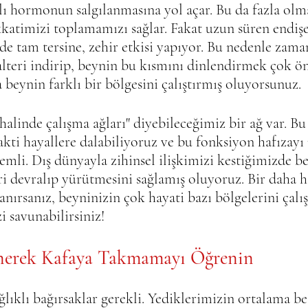
dlı hormonun salgılanmasına yol açar. Bu da fazla ol
ikkatimizi toplamamızı sağlar. Fakat uzun süren endiş
de tam tersine, zehir etkisi yapıyor. Bu nedenle zam
lteri indirip, beynin bu kısmını dinlendirmek çok ö
 beynin farklı bir bölgesini çalıştırmış oluyorsunuz. 
alinde çalışma ağları" diyebileceğimiz bir ağ var. Bu
kti hayallere dalabiliyoruz ve bu fonksiyon hafızayı
li. Dış dünyayla zihinsel ilişkimizi kestiğimizde b
i devralıp yürütmesini sağlamış oluyoruz. Bir daha h
nırsanız, beyninizin çok hayati bazı bölgelerini çalış
i savunabilirsiniz!
enerek Kafaya Takmamayı Öğrenin
ağlıklı bağırsaklar gerekli. Yediklerimizin ortalama beş