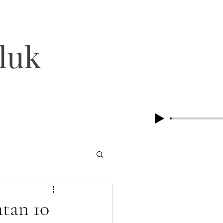
luk
atan 10