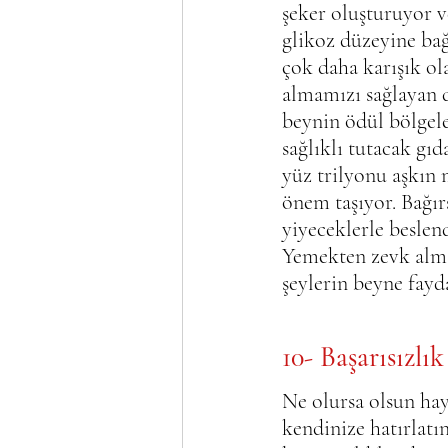
şeker oluşturuyor v
glikoz düzeyine bağ
çok daha karışık ol
almamızı sağlayan 
beynin ödül bölgele
sağlıklı tutacak gıd
yüz trilyonu aşkın 
önem taşıyor. Bağırs
yiyeceklerle beslen
Yemekten zevk alma
şeylerin beyne fayda
10- Başarısızl
Ne olursa olsun hay
kendinize hatırlatı