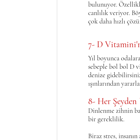
bulunuyor. Özellikl
canlılık veriyor. Bö
çok daha hızlı çözü
7- D Vitamini'
Yıl boyunca odalar
sebeple bol bol D v
denize gidebilirsini
ışınlarından yarar
8- Her Şeyden 
Dinlenme zihnin ba
bir gereklilik. 
Biraz stres, insanı