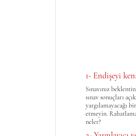
1- Endişeyi ken
Sınavınız beklentin
sınav sonuçları açı
yargılamayacağı bir
etmeyin. Rahatlama 
neler?
2- Yargılayıcı