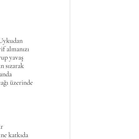
 Uykudan 
if almanızı 
yup yavaş 
n sızarak 
 anda 
ağı üzerinde 
r 
ine katkıda 