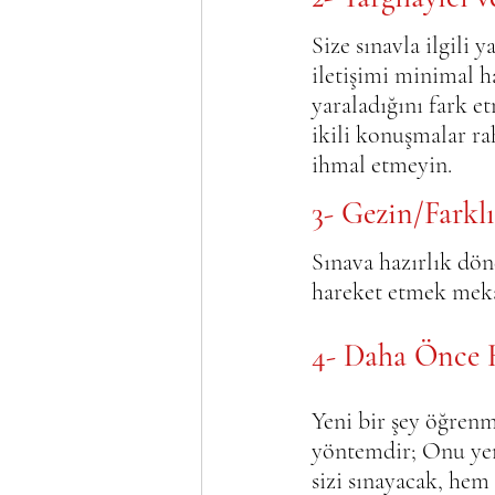
Size sınavla ilgili 
iletişimi minimal 
yaraladığını fark e
ikili konuşmalar ra
ihmal etmeyin.
3- Gezin/Farkl
Sınava hazırlık dön
hareket etmek mekan
4- Daha Önce 
Yeni bir şey öğrenm
yöntemdir; Onu yen
sizi sınayacak, hem 