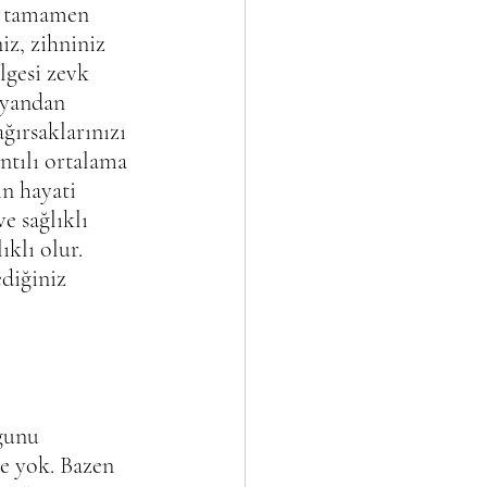
ni tamamen 
iz, zihniniz 
lgesi zevk 
 yandan 
ırsaklarınızı 
ntılı ortalama 
n hayati 
e sağlıklı 
klı olur. 
diğiniz 
ğunu 
de yok. Bazen 