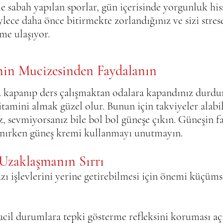
e sabah yapılan sporlar, gün içerisinde yorgunluk hiss
ylece daha önce bitirmekte zorlandığınız ve sizi strese
me ulaşıyor.
nin Mucizesinden Faydalanın
a kapanıp ders çalışmaktan odalara kapandınız durdu
itamini almak güzel olur. Bunun için takviyeler alabil
z, sevmiyorsanız bile bol bol güneşe çıkın. Güneşin fa
lanırken güneş kremi kullanmayı unutmayın.
Uzaklaşmanın Sırrı
zı işlevlerini yerine getirebilmesi için önemi küçü
n acil durumlara tepki gösterme refleksini koruması aç