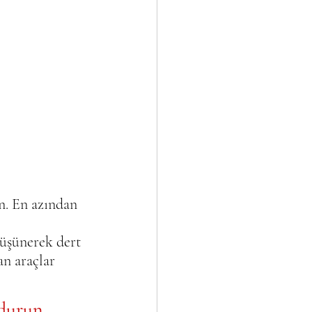
n. En azından 
üşünerek dert 
an araçlar 
 durun