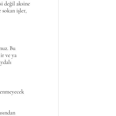
i değil aksine 
 sokan işler, 
nuz. Bu 
ir ve ya 
ydalı 
msenmeyecek 
ısından 