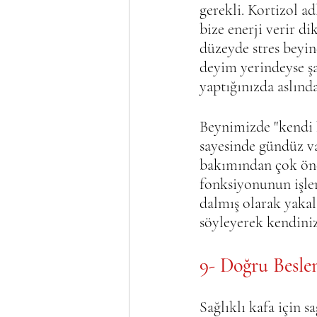
gerekli. Kortizol a
bize enerji verir d
düzeyde stres beyin
deyim yerindeyse şa
yaptığınızda aslında
Beynimizde "kendi h
sayesinde gündüz va
bakımından çok önem
fonksiyonunun işler
dalmış olarak yakala
söyleyerek kendiniz
9- Doğru Besl
Sağlıklı kafa için s