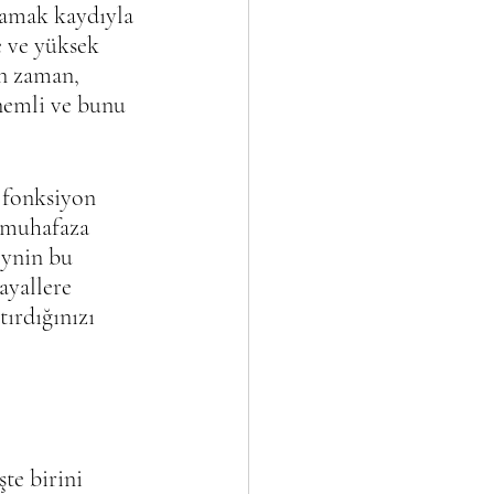
mamak kaydıyla 
e ve yüksek 
an zaman, 
nemli ve bunu 
 fonksiyon 
 muhafaza 
eynin bu 
ayallere 
tırdığınızı 
te birini 