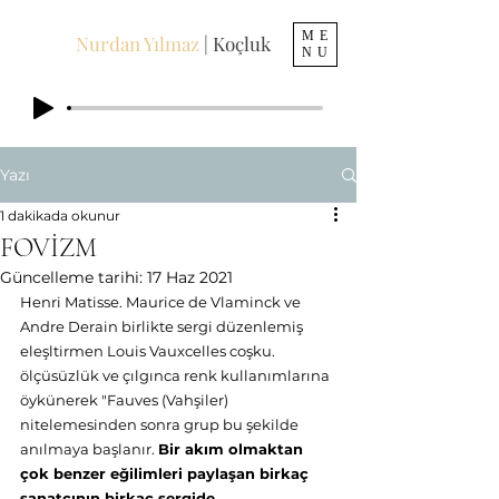
ME
Nurdan Yılmaz
| Koçluk
NU
Yazı
1 dakikada okunur
FOVİZM
Güncelleme tarihi:
17 Haz 2021
Henri Matisse. Maurice de Vlaminck ve 
Andre Derain birlikte sergi düzenlemiş 
eleşltirmen Louis Vauxcelles coşku. 
ölçüsüzlük ve çılgınca renk kullanımlarına 
öykünerek "Fauves (Vahşiler) 
nitelemesinden sonra grup bu şekilde 
anılmaya başlanır. 
Bir akım olmaktan 
çok benzer eğilimleri paylaşan birkaç 
sanatçının birkaç sergide 