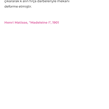
çıkararak k alın fırça darbeleriyle mekanı 
deforme etmiştir.
Henri Matisse, "Madeleine I", 1901 